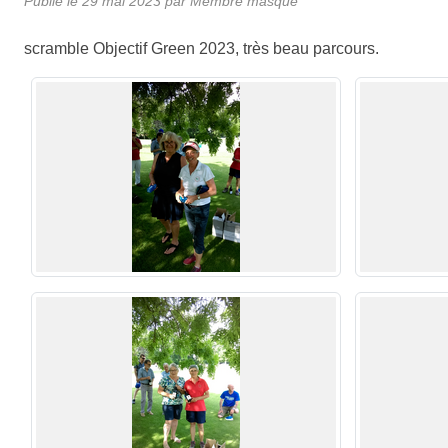
Publié le
29 mai 2023
par Membre masqué
scramble Objectif Green 2023, très beau parcours.