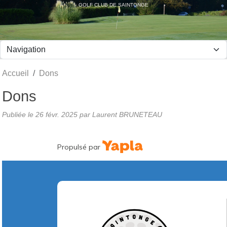
Panneau de gestion des cookies
GOLF CLUB DE SAINTONGE
Accueil
Dons
Dons
Publiée le
26 févr. 2025
par Laurent BRUNETEAU