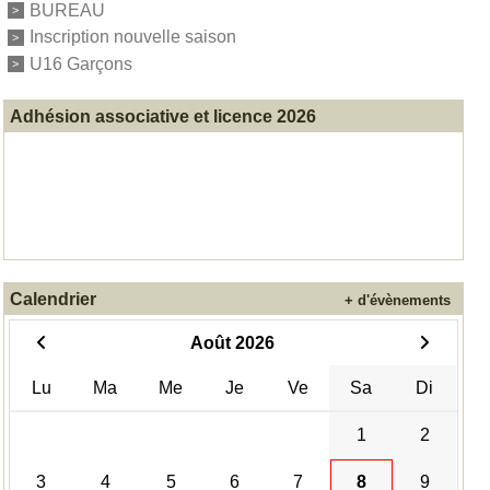
BUREAU
Inscription nouvelle saison
U16 Garçons
Adhésion associative et licence 2026
Calendrier
+ d'évènements
Août 2026
Lu
Ma
Me
Je
Ve
Sa
Di
1
2
3
4
5
6
7
8
9