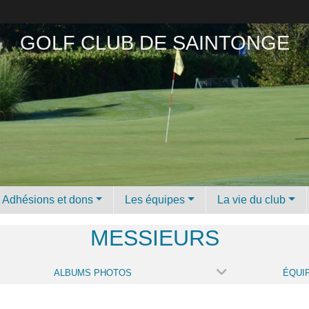
GOLF CLUB DE SAINTONGE
Adhésions et dons
Les équipes
La vie du club
MESSIEURS
ALBUMS PHOTOS
ÉQUI