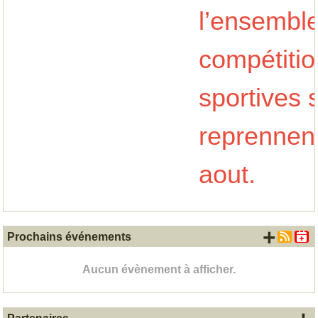
l’ensemble
compétitio
sportives s
reprennent 
aout.
+ d'
Prochains événements
Aucun évènement à afficher.