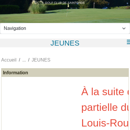
Panneau de gestion des cookies
GOLF CLUB DE SAINTONGE
JEUNES
Accueil
JEUNES
Information
À la suite 
partielle d
Louis-Rouy