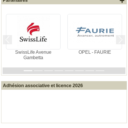
+
Partenaires
Précedent
Sui
SwissLife Avenue
OPEL - FAURIE
Gambetta
Adhésion associative et licence 2026