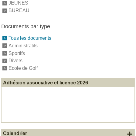
JEUNES
BUREAU
Documents par type
Tous les documents
Administratifs
Sportifs
Divers
Ecole de Golf
Adhésion associative et licence 2026
+
Calendrier