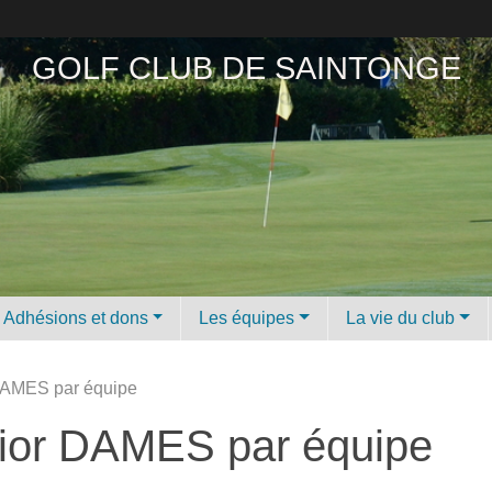
GOLF CLUB DE SAINTONGE
Adhésions et dons
Les équipes
La vie du club
 DAMES par équipe
enior DAMES par équipe