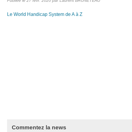
Publiée le
27 févr. 2020
par Laurent BRUNETEAU
Le World Handicap System de A à Z
Commentez la news