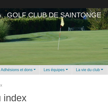
GOLF CLUB DE SAINTONGE
Adhésions et dons
Les équipes
La vie du club
ex
 index