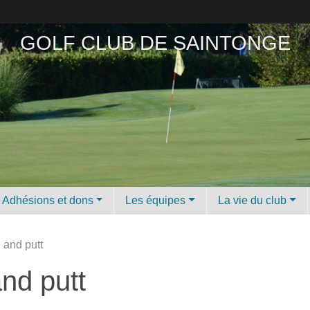
GOLF CLUB DE SAINTONGE
Adhésions et dons
Les équipes
La vie du club
 and putt
and putt