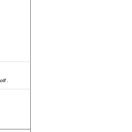
olf
.