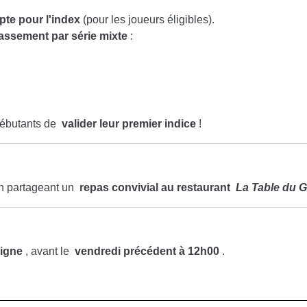
te pour l'index
(pour les joueurs éligibles).
assement par série mixte
:
 débutants de
valider leur premier indice
!
 en partageant un
repas convivial au restaurant
La Table du G
ligne
, avant le
vendredi précédent à 12h00
.