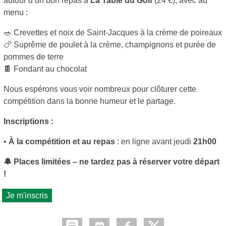
autour d’un bon repas à
La Table du Golf
(24 €), avec au
menu :
🥗 Crevettes et noix de Saint-Jacques à la crème de poireaux
🍗 Suprême de poulet à la crème, champignons et purée de
pommes de terre
🍫 Fondant au chocolat
Nous espérons vous voir nombreux pour clôturer cette
compétition dans la bonne humeur et le partage.
Inscriptions :
•
À la compétition et au repas
: en ligne avant jeudi
21h00
🔔 Places limitées – ne tardez pas à réserver votre départ
!
Je m'inscris