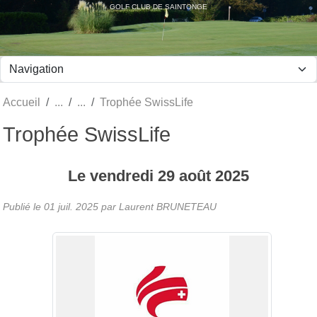
Panneau de gestion des cookies
GOLF CLUB DE SAINTONGE
Accueil
Trophée SwissLife
Trophée SwissLife
Le
vendredi
29
août
2025
Publié le
01 juil. 2025
par Laurent BRUNETEAU