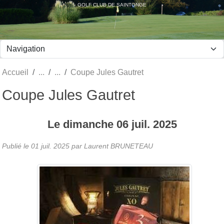
Panneau de gestion des cookies
GOLF CLUB DE SAINTONGE
Accueil
Coupe Jules Gautret
Coupe Jules Gautret
Le
dimanche
06
juil.
2025
Publié le
01 juil. 2025
par Laurent BRUNETEAU