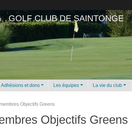
GOLF CLUB DE SAINTONGE
Adhésions et dons
Les équipes
La vie du club
membres Objectifs Greens
mbres Objectifs Greens