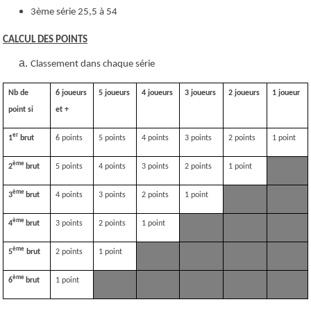
3ème série 25,5 à 54
CALCUL DES POINTS
Classement dans chaque série
Nb de
6 joueurs
5 joueurs
4 joueurs
3 joueurs
2 joueurs
1 joueur
point si
et +
er
1
brut
6 points
5 points
4 points
3 points
2 points
1 point
ème
2
brut
5 points
4 points
3 points
2 points
1 point
ème
3
brut
4 points
3 points
2 points
1 point
ème
4
brut
3 points
2 points
1 point
ème
5
brut
2 points
1 point
ème
6
brut
1 point