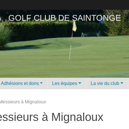
GOLF CLUB DE SAINTONGE
Adhésions et dons
Les équipes
La vie du club
 Messieurs à Mignaloux
essieurs à Mignaloux