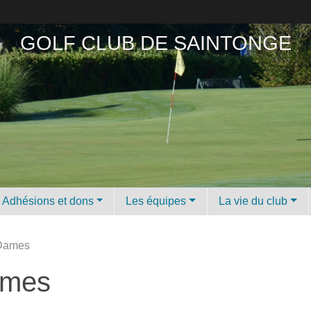
GOLF CLUB DE SAINTONGE
Adhésions et dons
Les équipes
La vie du club
 Dames
ames