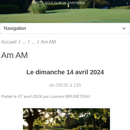
Panneau de gestion des cookies
GOLF CLUB DE SAINTONGE
Accueil
Am AM
Am AM
Le
dimanche
14
avril
2024
de 09h30 à 15h
Publié le
07 avril 2024
par Laurent BRUNETEAU