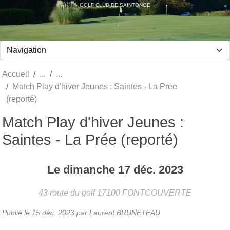
Panneau de gestion des cookies
GOLF CLUB DE SAINTONGE
Accueil
Match Play d'hiver Jeunes : Saintes - La Prée
(reporté)
Match Play d'hiver Jeunes :
Saintes - La Prée (reporté)
Le
dimanche
17
déc.
2023
43 route du golf
17100
FONTCOUVERTE
Publié le
15 déc. 2023
par Laurent BRUNETEAU