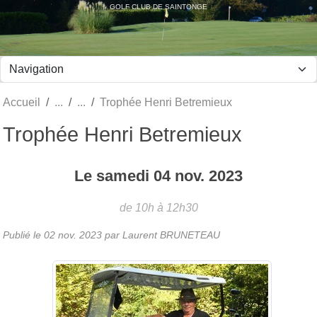
Panneau de gestion des cookies
GOLF CLUB DE SAINTONGE
Accueil
Trophée Henri Betremieux
Trophée Henri Betremieux
Le
samedi
04
nov.
2023
de 10h à 12h30
Publié le
02 nov. 2023
par Laurent BRUNETEAU