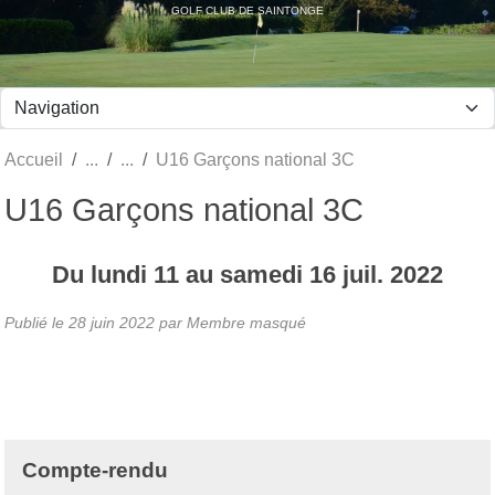
Panneau de gestion des cookies
GOLF CLUB DE SAINTONGE
Accueil
U16 Garçons national 3C
U16 Garçons national 3C
Du
lundi
11
au
samedi
16
juil.
2022
Publié le
28 juin 2022
par Membre masqué
Compte-rendu