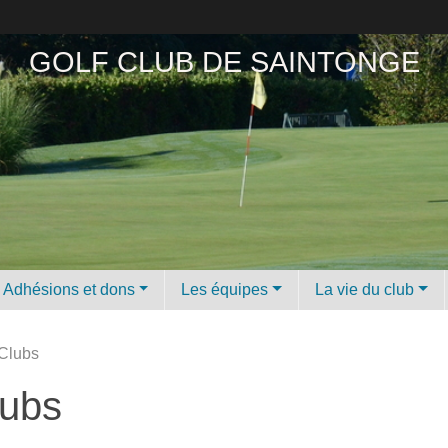
GOLF CLUB DE SAINTONGE
Adhésions et dons
Les équipes
La vie du club
Clubs
lubs