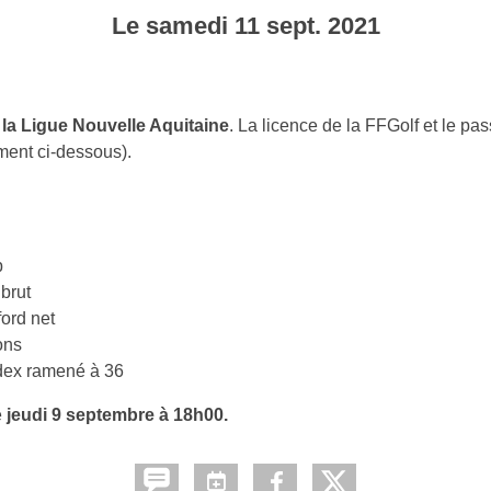
Le
samedi
11
sept.
2021
la Ligue Nouvelle Aquitaine
. La licence de la FFGolf et le pas
lement ci-dessous).
b
 brut
ord net
ons
ndex ramené à 36
e
jeudi 9 septembre à 18h00.